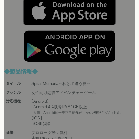
◆製品情報◆
タイトル
Spiral Memoria～私と出逢う夏～
ジャンル
女性向け恋愛アドベンチャーゲーム
対応機種
【Android】
Android 4.4以降RAM1GB以上
※但しAndroidは一部正常動作がしない機種がございます。
【iOS】
iOS8以降
価格
プロローグ等：無料
本編1キャラ：各720円